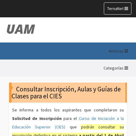
Toggle
TernaNet
navigation
UAM
Noticias
Categorías
Consultar Inscripción, Aulas y Guías de
Clases para el CIES
Se informa a todos los aspirantes que completaron su
Solicitud de Inscripción
para el
Curso de Iniciación a la
Educación Superior (CIES)
que
podrán consultar su
inscripción definitiva en el sistema
a partir del 1 de Abril