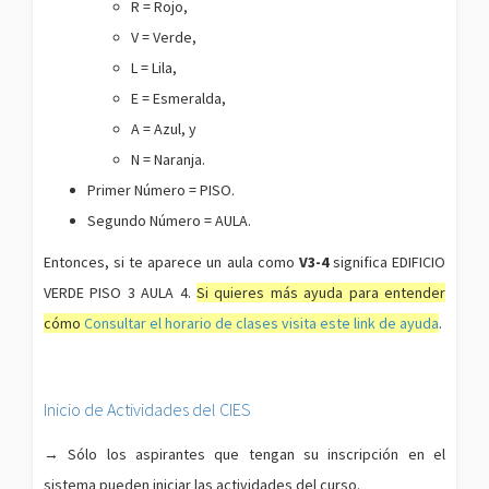
R = Rojo,
V = Verde,
L = Lila,
E = Esmeralda,
A = Azul, y
N = Naranja.
Primer Número = PISO.
Segundo Número = AULA.
Entonces, si te aparece un aula como
V3-4
significa EDIFICIO
VERDE PISO 3 AULA 4.
Si quieres más ayuda para entender
cómo
Consultar el horario de clases visita este link de ayuda
.
Inicio de Actividades del CIES
→ Sólo los aspirantes que tengan su inscripción en el
sistema pueden iniciar las actividades del curso.