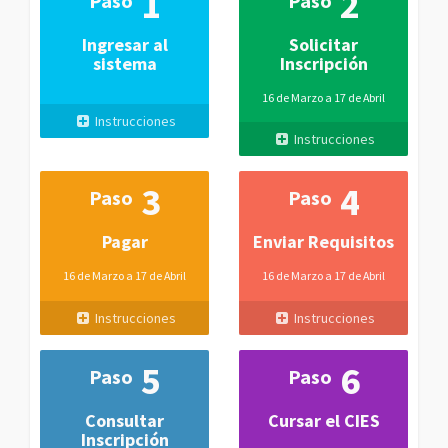
1
2
Paso
Paso
Ingresar al
Solicitar
sistema
Inscripción
16 de Marzo a 17 de Abril
Instrucciones
Instrucciones
3
4
Paso
Paso
Pagar
Enviar Requisitos
16 de Marzo a 17 de Abril
16 de Marzo a 17 de Abril
Instrucciones
Instrucciones
5
6
Paso
Paso
Consultar
Cursar el CIES
Inscripción