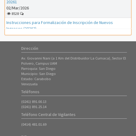
20261
02/Mar/2026
8528
Instrucciones para Formalización de Inscripción de Nuevos
Ingresos (20262)
01/Mar/2026
1156
Dirección
Instrucciones para Formalización de Inscripción de Nuevos
Ingresos (20261)
Av. Giovanni Nani (a 1 Km del Distribuidor La Cumaca), Sector El
01/Feb/2026
Polvero, Campus UAM
3312
Parroquia: San Diego
Municipio: San Diego
Instrucciones para proceso de PreInscripción (Nuevos Ingresos
Estado: Carabobo
Período 20261)
Venezuela
18/Ene/2026
Teléfonos
7316
(0241) 891.00.13
ATENCIÓN ---- Inscripción de Estudiantes Regulares en el Período
(0241) 891.25.14
20253
Teléfono Central de Vigilantes
08/Oct/2025
8425
(0414) 481.01.69
Instrucciones para Formalización de Inscripción de Nuevos
Ingresos (20253)