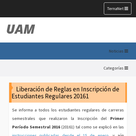
Toggle
TernaNet
navigation
UAM
Noticias
Categorías
Liberación de Reglas en Inscripción de
Estudiantes Regulares 20161
Se informa a todos los estudiantes regulares de carreras
semestrales que realizaron la Inscripción del
Primer
Período Semestral 2016
(20161) tal como se explicó en las
instrucciones publicadas desde el 15 de enero
, y aún