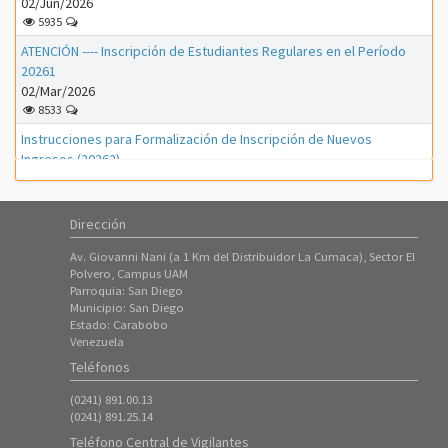
02/Jun/2026
5935
ATENCIÓN ---- Inscripción de Estudiantes Regulares en el Período
20261
02/Mar/2026
8533
Instrucciones para Formalización de Inscripción de Nuevos
Ingresos (20262)
01/Mar/2026
1174
Dirección
Instrucciones para Formalización de Inscripción de Nuevos
Ingresos (20261)
Av. Giovanni Nani (a 1 Km del Distribuidor La Cumaca), Sector El
01/Feb/2026
Polvero, Campus UAM
3313
Parroquia: San Diego
Municipio: San Diego
Instrucciones para proceso de PreInscripción (Nuevos Ingresos
Estado: Carabobo
Período 20261)
Venezuela
18/Ene/2026
Teléfonos
7323
(0241) 891.00.13
ATENCIÓN ---- Inscripción de Estudiantes Regulares en el Período
(0241) 891.25.14
20253
Teléfono Central de Vigilantes
08/Oct/2025