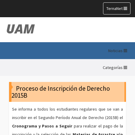
Toggle
TernaNet
navigation
UAM
Noticias
Categorías
Proceso de Inscripción de Derecho
2015B
Se informa a todos los estudiantes regulares que se van a
inscribir en el Segundo Período Anual de Derecho (2015B) el
Cronograma y Pasos a Seguir
para realizar el pago de la
inscripción y la selección de las
Materias de Arrastre y/o