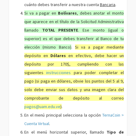
cuánto debes transferir a nuestra cuenta
Bancaria
.
Si va a pagar en
Bolívares
, debes anotar el monto
que aparece en el título de la Solicitud Administrativa
llamado
TOTAL PRESENTE
. Ese monto (igual o
superior) es el que debes transferir al Banco de tu
elección (mismo Banco)
.
Si va a pagar mediante
depósito en
Dólares
en efectivo, debe hacer un
depósito por 170$, cumpliendo con las
siguientes
instrucciones
para poder completar el
pago (si paga en dólares, obvie los puntos del 5 al 9,
solo debe enviar sus datos y una imagen clara del
comprobante de depósito al correo
pagos@uam.edu.ve
)
.
En el menú principal selecciona la opción
TernaCoin >
Cuenta Virtual
.
En el menú horizontal superior, llamado
Tipo de