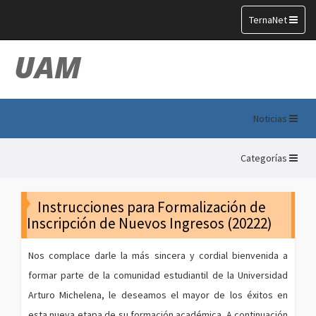
Toggle
TernaNet
navigation
UAM
Noticias
Categorías
Instrucciones para Formalización de
Inscripción de Nuevos Ingresos (20222)
Nos complace darle la más sincera y cordial bienvenida a
formar parte de la comunidad estudiantil de la Universidad
Arturo Michelena, le deseamos el mayor de los éxitos en
esta nueva etapa de su formación académica. A continuación