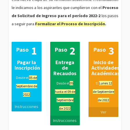
le indicamos a los aspirantes que cumplieron con el
Proceso
de Solicitud de Ingreso para el período 2022-2
los pasos
a seguir para
Formalizar el Proceso de Inscripción
.
1
2
3
Paso
Paso
Paso
Pagar la
Entrega
Inicio de
Inscripción
de
Actividades
Recaudos
Académicas
Desde el
05 de
Desde el
05
El
Lunes 12
Septiembre de
hasta el 09 de
de Septiembre
2022
Septiembre
de 2022
Instrucciones
de 2022
Ver
Instrucciones