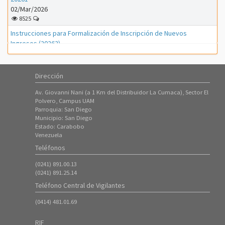
02/Mar/2026
8525
Instrucciones para Formalización de Inscripción de Nuevos
Ingresos (20262)
01/Mar/2026
1152
Dirección
Instrucciones para Formalización de Inscripción de Nuevos
Ingresos (20261)
Av. Giovanni Nani (a 1 Km del Distribuidor La Cumaca), Sector El
01/Feb/2026
Polvero, Campus UAM
3310
Parroquia: San Diego
Municipio: San Diego
Instrucciones para proceso de PreInscripción (Nuevos Ingresos
Estado: Carabobo
Período 20261)
Venezuela
18/Ene/2026
Teléfonos
7312
(0241) 891.00.13
ATENCIÓN ---- Inscripción de Estudiantes Regulares en el Período
(0241) 891.25.14
20253
Teléfono Central de Vigilantes
08/Oct/2025
8424
(0414) 481.01.69
Instrucciones para Formalización de Inscripción de Nuevos
Ingresos (20253)
RIF