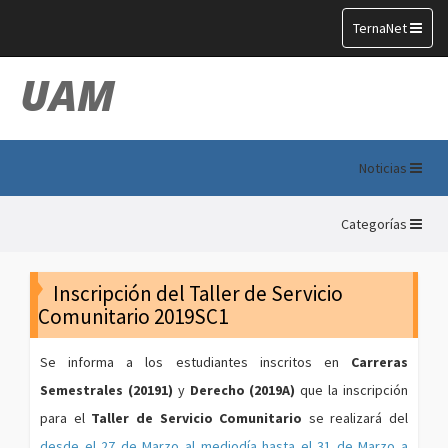
Toggle
TernaNet
navigation
UAM
Noticias
Categorías
Inscripción del Taller de Servicio
Comunitario 2019SC1
Se informa a los estudiantes inscritos en
Carreras
Semestrales (20191)
y
Derecho (2019A)
que la inscripción
para el
Taller de Servicio Comunitario
se realizará del
desde el 27 de Marzo al mediodía hasta el 31 de Marzo a