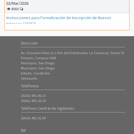
02/Mar/2026
8560
Instrucciones para Formalización de Inscripción de Nuevos
Ingresos (20262)
01/Mar/2026
1252
Dirección
Instrucciones para Formalización de Inscripción de Nuevos
Ingresos (20261)
Av. Giovanni Nani (a 1 Km del Distribuidor La Cumaca), Sector El
01/Feb/2026
Polvero, Campus UAM
3336
Parroquia: San Diego
Municipio: San Diego
Instrucciones para proceso de PreInscripción (Nuevos Ingresos
Estado: Carabobo
Período 20261)
Venezuela
18/Ene/2026
Teléfonos
7351
(0241) 891.00.13
ATENCIÓN ---- Inscripción de Estudiantes Regulares en el Período
(0241) 891.25.14
20253
Teléfono Central de Vigilantes
08/Oct/2025
8436
(0414) 481.01.69
Instrucciones para Formalización de Inscripción de Nuevos
Ingresos (20253)
RIF