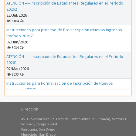
ATENCIÓN ---- Inscripción de Estudiantes Regulares en el Período
20262
22/Jul/2026
3184
Instrucciones para proceso de PreInscripción (Nuevos Ingresos
Período 20262)
02/Jun/2026
5934
ATENCIÓN ---- Inscripción de Estudiantes Regulares en el Período
20261
02/Mar/2026
8533
Instrucciones para Formalización de Inscripción de Nuevos
Ingresos (20262)
01/Mar/2026
1173
Dirección
Instrucciones para Formalización de Inscripción de Nuevos
Ingresos (20261)
Av. Giovanni Nani (a 1 Km del Distribuidor La Cumaca), Sector El
01/Feb/2026
Polvero, Campus UAM
3313
Parroquia: San Diego
Municipio: San Diego