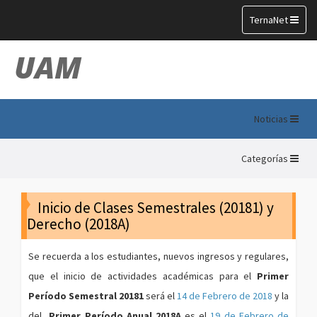
Toggle
TernaNet
navigation
UAM
Noticias
Categorías
Inicio de Clases Semestrales (20181) y
Derecho (2018A)
Se recuerda a los estudiantes, nuevos ingresos y regulares,
que el inicio de actividades académicas para el
Primer
Período Semestral 20181
será el
14 de Febrero de 2018
y la
del
Primer Período Anual 2018A
es el
19 de Febrero de