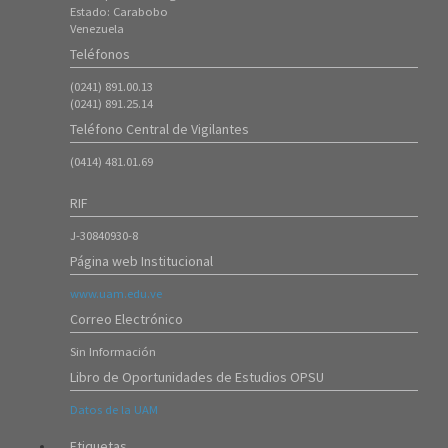
Instrucciones para proceso de PreInscripción (Nuevos Ingresos
Estado: Carabobo
Período 20261)
Venezuela
18/Ene/2026
Teléfonos
7323
(0241) 891.00.13
ATENCIÓN ---- Inscripción de Estudiantes Regulares en el Período
(0241) 891.25.14
20253
Teléfono Central de Vigilantes
08/Oct/2025
8425
(0414) 481.01.69
Instrucciones para Formalización de Inscripción de Nuevos
Ingresos (20253)
RIF
07/Oct/2025
J-30840930-8
5913
Página web Institucional
Instrucciones para el proceso de Ingreso mediante Prueba de
Admisión 20253 (ambas sedes).
www.uam.edu.ve
16/Sep/2025
Correo Electrónico
4685
Sin Información
Instrucciones para el proceso de Admisión 20253 (Curso
Introductorio)
Libro de Oportunidades de Estudios OPSU
16/Jul/2025
Datos de la UAM
8322
ATENCIÓN ---- Inscripción de Estudiantes Regulares en el Período
Etiquetas