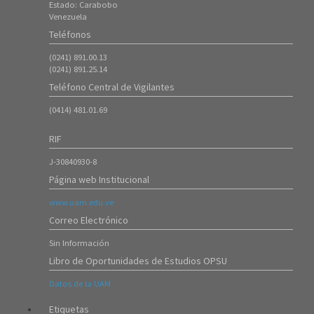
Estado: Carabobo
Período 20261)
Venezuela
18/Ene/2026
Teléfonos
7315
(0241) 891.00.13
ATENCIÓN ---- Inscripción de Estudiantes Regulares en el Período
(0241) 891.25.14
20253
Teléfono Central de Vigilantes
08/Oct/2025
8425
(0414) 481.01.69
Instrucciones para Formalización de Inscripción de Nuevos
Ingresos (20253)
RIF
07/Oct/2025
J-30840930-8
5910
Página web Institucional
Instrucciones para el proceso de Ingreso mediante Prueba de
Admisión 20253 (ambas sedes).
www.uam.edu.ve
16/Sep/2025
Correo Electrónico
4685
Sin Información
Instrucciones para el proceso de Admisión 20253 (Curso
Introductorio)
Libro de Oportunidades de Estudios OPSU
16/Jul/2025
Datos de la UAM
8319
ATENCIÓN ---- Inscripción de Estudiantes Regulares en el Período
Etiquetas