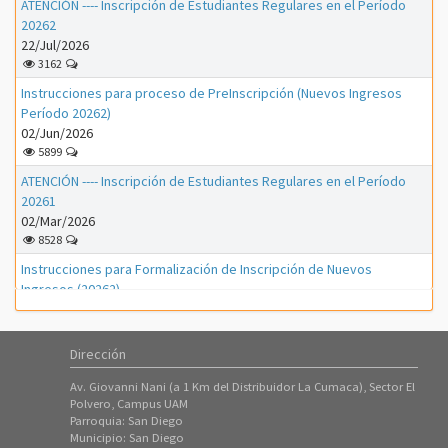
ATENCIÓN ---- Inscripción de Estudiantes Regulares en el Período
20262
22/Jul/2026
3162
Instrucciones para proceso de PreInscripción (Nuevos Ingresos
Período 20262)
02/Jun/2026
5899
ATENCIÓN ---- Inscripción de Estudiantes Regulares en el Período
20261
02/Mar/2026
8528
Instrucciones para Formalización de Inscripción de Nuevos
Ingresos (20262)
01/Mar/2026
1154
Dirección
Instrucciones para Formalización de Inscripción de Nuevos
Ingresos (20261)
Av. Giovanni Nani (a 1 Km del Distribuidor La Cumaca), Sector El
01/Feb/2026
Polvero, Campus UAM
3312
Parroquia: San Diego
Municipio: San Diego
Instrucciones para proceso de PreInscripción (Nuevos Ingresos