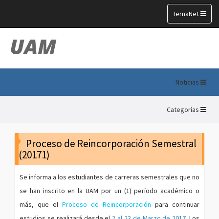
Toggle
TernaNet
navigation
UAM
Noticias
Categorías
Proceso de Reincorporación Semestral
(20171)
Se informa a los estudiantes de carreras semestrales que no
se han inscrito en la UAM por un (1) período académico o
más, que el
Proceso de Reincorporación
para continuar
estudios se realizará desde el
2 al 23 de Marzo de 2017
. Los