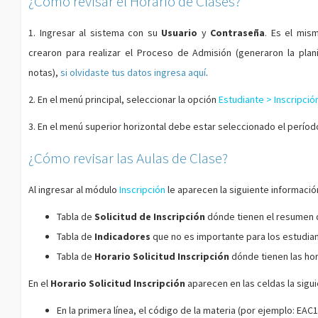
¿Cómo revisar el Horario de Clases?
1. Ingresar al sistema con su
Usuario
y
Contraseña
. Es el mis
crearon para realizar el Proceso de Admisión (generaron la plani
notas),
si olvidaste tus datos ingresa aquí
.
2. En el menú principal, seleccionar la opción
Estudiante > Inscripció
3. En el menú superior horizontal debe estar seleccionado el perío
¿Cómo revisar las Aulas de Clase?
Al ingresar al módulo
Inscripción
le aparecen la siguiente informació
Tabla de
Solicitud de Inscripción
dónde tienen el resumen d
Tabla de
Indicadores
que no es importante para los estudia
Tabla de
Horario Solicitud Inscripción
dónde tienen las hor
En el
Horario Solicitud Inscripción
aparecen en las celdas la sigu
En la primera línea, el código de la materia (por ejemplo: EAC1