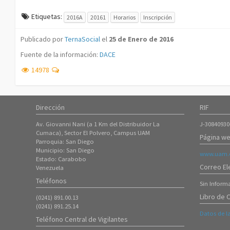
Etiquetas:
2016A
20161
Horarios
Inscripción
Publicado por
TernaSocial
el
25 de Enero de 2016
Fuente de la información:
DACE
14978
Dirección
RIF
Av. Giovanni Nani (a 1 Km del Distribuidor La
J-30840930
Cumaca), Sector El Polvero, Campus UAM
Página we
Parroquia: San Diego
Municipio: San Diego
www.uam.e
Estado: Carabobo
Correo El
Venezuela
Teléfonos
Sin Inform
Libro de 
(0241) 891.00.13
(0241) 891.25.14
Datos de l
Teléfono Central de Vigilantes