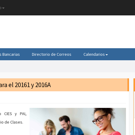
o
s Bancarias
Directorio de Correos
Calendarios
ra el 20161 y 2016A
o CIES y PAI,
io de Clases.