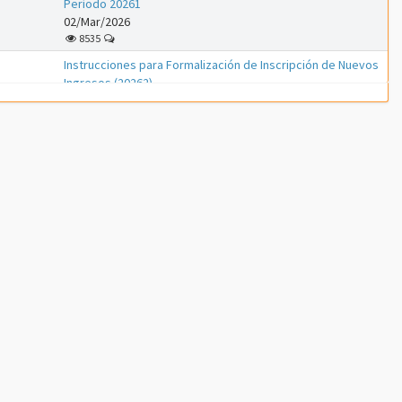
Período 20261
02/Mar/2026
8535
Instrucciones para Formalización de Inscripción de Nuevos
Ingresos (20262)
01/Mar/2026
1180
Instrucciones para Formalización de Inscripción de Nuevos
Ingresos (20261)
01/Feb/2026
3313
Instrucciones para proceso de PreInscripción (Nuevos
Ingresos Período 20261)
18/Ene/2026
7325
ATENCIÓN ---- Inscripción de Estudiantes Regulares en el
Período 20253
08/Oct/2025
8426
Instrucciones para Formalización de Inscripción de Nuevos
Ingresos (20253)