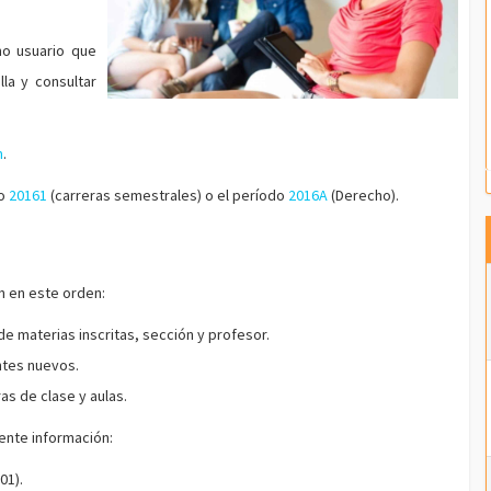
mo usuario que
lla y consultar
n
.
do
20161
(carreras semestrales) o el período
2016A
(Derecho).
n en este orden:
e materias inscritas, sección y profesor.
ntes nuevos.
as de clase y aulas.
iente información:
01).