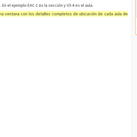
. En el ejemplo EAC-1 es la sección y V3-4 es el aula.
una ventana con los detalles completos de ubicación de cada aula de