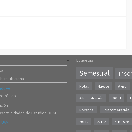
Etiquetas
Semestral
-8
Insc
b Institucional
Notas
Nuevos
Aviso
du.ve
ectrónico
Administración
20151
E
ación
Novedad
Reincorporación
Oportunidades de Estudios OPSU
20142
20172
Semestre
a UAM