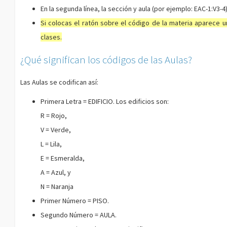
En la segunda línea, la sección y aula (por ejemplo: EAC-1:V3-4)
Si colocas el ratón sobre el código de la materia aparece 
clases.
¿Qué significan los códigos de las Aulas?
Las Aulas se codifican así:
Primera Letra = EDIFICIO. Los edificios son:
R = Rojo,
V = Verde,
L = Lila,
E = Esmeralda,
A = Azul, y
N = Naranja
Primer Número = PISO.
Segundo Número = AULA.