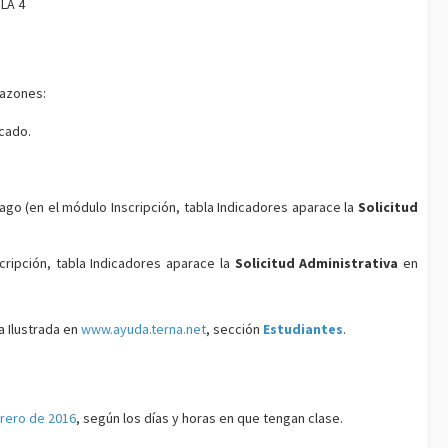
ULA 4
razones:
icado.
ago (en el módulo Inscripción, tabla Indicadores aparace la
Solicitud
cripción, tabla Indicadores aparace la
Solicitud Administrativa
en
a Ilustrada en
www.ayuda.terna.net
, sección
Estudiantes
.
rero de 2016
, según los días y horas en que tengan clase.