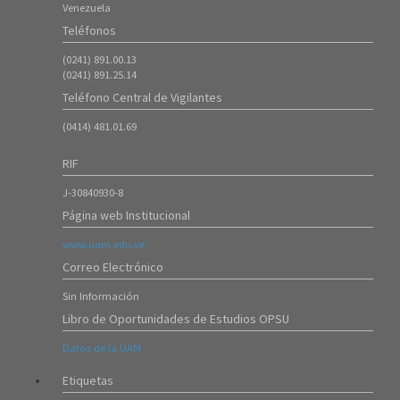
Período 20261)
Venezuela
18/Ene/2026
Teléfonos
7326
(0241) 891.00.13
ATENCIÓN ---- Inscripción de Estudiantes Regulares en el Período
(0241) 891.25.14
20253
Teléfono Central de Vigilantes
08/Oct/2025
8427
(0414) 481.01.69
Instrucciones para Formalización de Inscripción de Nuevos
Ingresos (20253)
RIF
07/Oct/2025
J-30840930-8
5915
Página web Institucional
Instrucciones para el proceso de Ingreso mediante Prueba de
Admisión 20253 (ambas sedes).
www.uam.edu.ve
16/Sep/2025
Correo Electrónico
4685
Sin Información
Instrucciones para el proceso de Admisión 20253 (Curso
Introductorio)
Libro de Oportunidades de Estudios OPSU
16/Jul/2025
Datos de la UAM
8324
ATENCIÓN ---- Inscripción de Estudiantes Regulares en el Período
Etiquetas
20252