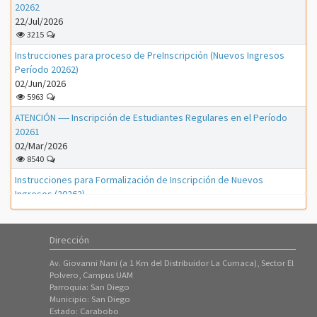
20262
22/Jul/2026
3215
Instrucciones para proceso de PreInscripción (Nuevos Ingresos
Período 20262)
02/Jun/2026
5963
ATENCIÓN ---- Inscripción de Estudiantes Regulares en el Período
20261
02/Mar/2026
8540
Instrucciones para Formalización de Inscripción de Nuevos
Ingresos (20262)
01/Mar/2026
1186
Dirección
Instrucciones para Formalización de Inscripción de Nuevos
Ingresos (20261)
Av. Giovanni Nani (a 1 Km del Distribuidor La Cumaca), Sector El
01/Feb/2026
Polvero, Campus UAM
3319
Parroquia: San Diego
Municipio: San Diego
Instrucciones para proceso de PreInscripción (Nuevos Ingresos
Estado: Carabobo