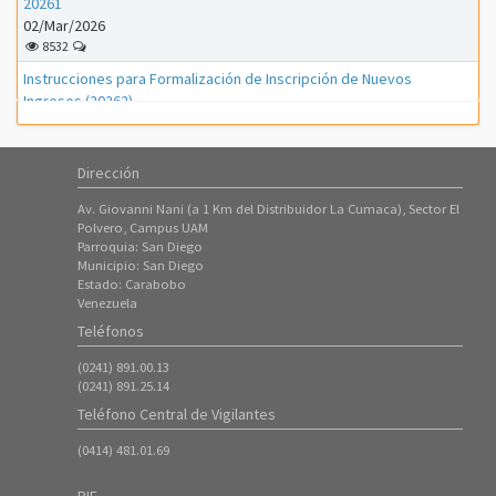
20261
02/Mar/2026
8532
Instrucciones para Formalización de Inscripción de Nuevos
Ingresos (20262)
01/Mar/2026
1161
Dirección
Instrucciones para Formalización de Inscripción de Nuevos
Ingresos (20261)
Av. Giovanni Nani (a 1 Km del Distribuidor La Cumaca), Sector El
01/Feb/2026
Polvero, Campus UAM
3312
Parroquia: San Diego
Municipio: San Diego
Instrucciones para proceso de PreInscripción (Nuevos Ingresos
Estado: Carabobo
Período 20261)
Venezuela
18/Ene/2026
Teléfonos
7317
(0241) 891.00.13
ATENCIÓN ---- Inscripción de Estudiantes Regulares en el Período
(0241) 891.25.14
20253
Teléfono Central de Vigilantes
08/Oct/2025
8425
(0414) 481.01.69
Instrucciones para Formalización de Inscripción de Nuevos
Ingresos (20253)
RIF