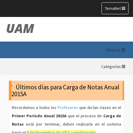
Toggle
TernaNet
navigation
UAM
Noticias
Categorías
Últimos días para Carga de Notas Anual
2015A
Recordamos a todos los
Profesores
que dictan clases en el
Primer Período Anual 2015A
que el proceso de
Carga de
Notas
está por terminar, deben realizarla en el sistema
hasta el
9 de Noviembre de 2015 a medianoche
.