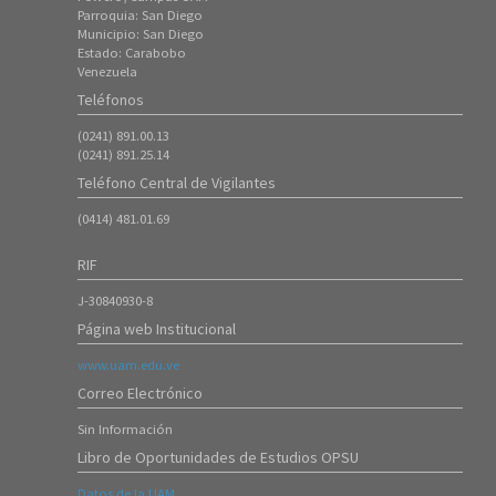
3312
Parroquia: San Diego
Municipio: San Diego
Instrucciones para proceso de PreInscripción (Nuevos Ingresos
Estado: Carabobo
Período 20261)
Venezuela
18/Ene/2026
Teléfonos
7316
(0241) 891.00.13
ATENCIÓN ---- Inscripción de Estudiantes Regulares en el Período
(0241) 891.25.14
20253
Teléfono Central de Vigilantes
08/Oct/2025
8425
(0414) 481.01.69
Instrucciones para Formalización de Inscripción de Nuevos
Ingresos (20253)
RIF
07/Oct/2025
J-30840930-8
5910
Página web Institucional
Instrucciones para el proceso de Ingreso mediante Prueba de
Admisión 20253 (ambas sedes).
www.uam.edu.ve
16/Sep/2025
Correo Electrónico
4685
Sin Información
Instrucciones para el proceso de Admisión 20253 (Curso
Introductorio)
Libro de Oportunidades de Estudios OPSU
16/Jul/2025
Datos de la UAM