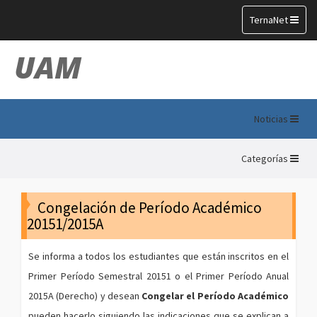
Toggle
TernaNet
navigation
UAM
Noticias
Categorías
Congelación de Período Académico
20151/2015A
Se informa a todos los estudiantes que están inscritos en el
Primer Período Semestral 20151 o el Primer Período Anual
2015A (Derecho) y desean
Congelar el Período Académico
pueden hacerlo siguiendo las indicaciones que se explican a