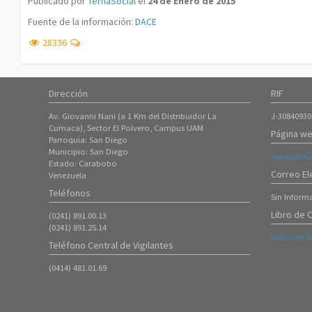
Publicado por
TernaSocial
el
24 de Enero de 2015
Fuente de la información:
DACE
28336
Dirección
RIF
Av. Giovanni Nani (a 1 Km del Distribuidor La
J-30840930
Cumaca), Sector El Polvero, Campus UAM
Página we
Parroquia: San Diego
Municipio: San Diego
www.uam.e
Estado: Carabobo
Correo El
Venezuela
Teléfonos
Sin Inform
Libro de 
(0241) 891.00.13
(0241) 891.25.14
Datos de l
Teléfono Central de Vigilantes
(0414) 481.01.69