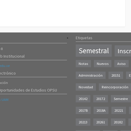
Etiquetas
Semestral
-8
Insc
b Institucional
Notas
Nuevos
Aviso
du.ve
ectrónico
Administración
20151
E
ación
Novedad
Reincorporación
Oportunidades de Estudios OPSU
20142
20172
Semestre
a UAM
2017B
2018A
20221
20213
20261
20182