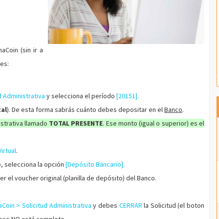
aCoin (sin ir a
es:
d Administrativa
y selecciona el período
[20151].
tal
). De esta forma sabrás cuánto debes depositar en el
Banco
.
istrativa llamado
TOTAL PRESENTE
. Ese monto (igual o superior) es el
irtual
.
o
, selecciona la opción
[Depósito Bancario]
.
 el voucher original (planilla de depósito) del Banco.
aCoin > Solicitud Administrativa
y debes
CERRAR
la Solicitud (el boton