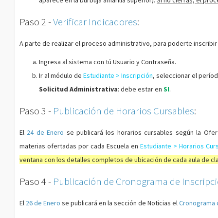
aparece en la burbuja amarilla superior).
Si no cierras, el pr
Paso 2 -
Verificar Indicadores
:
A parte de realizar el proceso administrativo, para poderte inscribir
Ingresa al sistema con tú Usuario y Contraseña.
Ir al módulo de
Estudiante > Inscripción
, seleccionar el perío
Solicitud Administrativa
: debe estar en
SI
.
Paso 3 -
Publicación de Horarios Cursables
:
El
24 de Enero
se publicará los horarios cursables según la Ofert
materias ofertadas por cada Escuela en
Estudiante > Horarios Cur
ventana con los detalles completos de ubicación de cada aula de cl
Paso 4 -
Publicación de Cronograma de Inscrip
El
26 de Enero
se publicará en la sección de Noticias el
Cronograma d