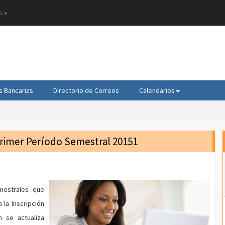
o
s Bancarias
Directorio de Correos
Calendarios
Primer Período Semestral 20151
mestrales que
 la Inscripción
n se actualiza