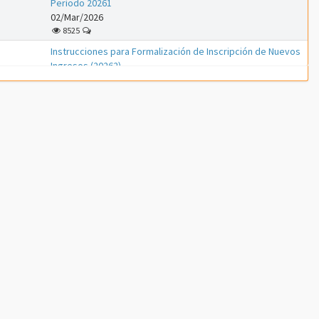
Período 20261
02/Mar/2026
8525
Instrucciones para Formalización de Inscripción de Nuevos
Ingresos (20262)
01/Mar/2026
1153
Instrucciones para Formalización de Inscripción de Nuevos
Ingresos (20261)
01/Feb/2026
3310
Instrucciones para proceso de PreInscripción (Nuevos
Ingresos Período 20261)
18/Ene/2026
7312
ATENCIÓN ---- Inscripción de Estudiantes Regulares en el
Período 20253
08/Oct/2025
8424
Instrucciones para Formalización de Inscripción de Nuevos
Ingresos (20253)