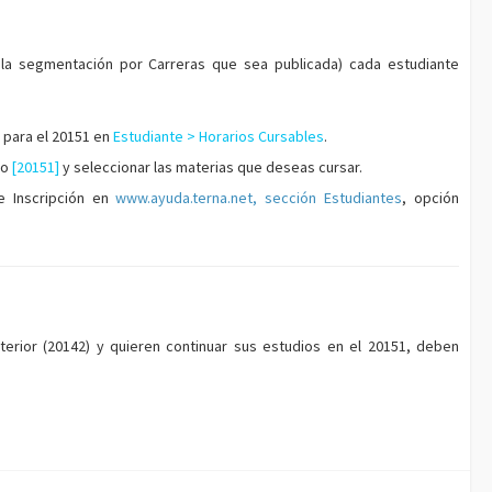
la segmentación por Carreras que sea publicada) cada estudiante
a para el 20151 en
Estudiante > Horarios Cursables
.
do
[20151]
y seleccionar las materias que deseas cursar.
e Inscripción en
www.ayuda.terna.net, sección Estudiantes
, opción
erior (20142) y quieren continuar sus estudios en el 20151, deben