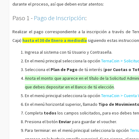
durante el proceso, así que deben estar atentos:
Paso 1 -
Pago de Inscripción
:
Realizar el pago correspondiente a la inscripción a través de Tern
Caja)
hasta el 30 de Enero a mediodía
siguiendo estas instruccion
Ingresa al sistema con tú Usuario y Contraseña.
En el menú principal selecciona la opción
TernaCoin > Solicitu
Selecciona el
Plan de Pago
de tú interés (
por Cuotas o To
Anota el monto que aparece en el título de la Solicitud Admin
que debes depositar en el Banco de tú elección
.
En el menú principal selecciona la opción
TernaCoin > Cuenta V
En el menú horizontal superior, llamado
Tipo de Movimient
Completa
todos
los campos solicitados, para eso debes tener
Presiona el botón
Enviar
para guardar el voucher.
Para terminar: en el menú principal selecciona la opción
Tern