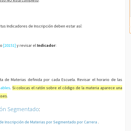
oceso NO está completo
.
 tus Indicadores de Inscripción deben estar así:
do
[20151]
y revisar el
Indicador
:
a de Materias definida por cada Escuela. Revisar el horario de las
sables
.
Si colocas el ratón sobre el código de la materia aparece una
ases
.
ción Segmentado
:
e Inscripción de Materias por Segmentado por Carrera
.