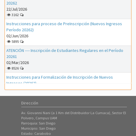
20262
22/Jul/2026
3162
Instrucciones para proceso de PreInscripción (Nuevos Ingresos
Período 20262)
02/Jun/2026
5895
ATENCIÓN ---- Inscripción de Estudiantes Regulares en el Período
20261
02/Mar/2026
8526
Instrucciones para Formalización de Inscripción de Nuevos
Ingresos (20262)
01/Mar/2026
1154
Dirección
Instrucciones para Formalización de Inscripción de Nuevos
Ingresos (20261)
Av. Giovanni Nani (a 1 Km del Distribuidor La Cumaca), Sector El
01/Feb/2026
Polvero, Campus UAM
3311
Parroquia: San Diego
Municipio: San Diego
Instrucciones para proceso de PreInscripción (Nuevos Ingresos
Estado: Carabobo