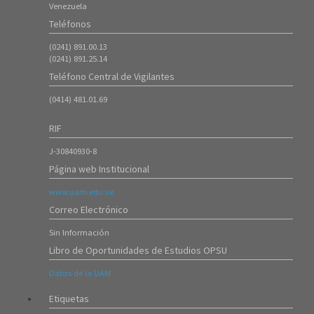
Período 20261)
Venezuela
18/Ene/2026
Teléfonos
7313
(0241) 891.00.13
ATENCIÓN ---- Inscripción de Estudiantes Regulares en el Período
(0241) 891.25.14
20253
Teléfono Central de Vigilantes
08/Oct/2025
8425
(0414) 481.01.69
Instrucciones para Formalización de Inscripción de Nuevos
Ingresos (20253)
RIF
07/Oct/2025
J-30840930-8
5907
Página web Institucional
Instrucciones para el proceso de Ingreso mediante Prueba de
Admisión 20253 (ambas sedes).
www.uam.edu.ve
16/Sep/2025
Correo Electrónico
4685
Sin Información
Instrucciones para el proceso de Admisión 20253 (Curso
Introductorio)
Libro de Oportunidades de Estudios OPSU
16/Jul/2025
Datos de la UAM
8319
ATENCIÓN ---- Inscripción de Estudiantes Regulares en el Período
Etiquetas
20252