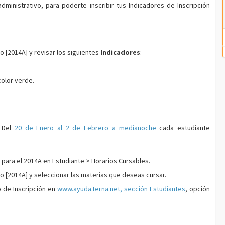
dministrativo, para poderte inscribir tus Indicadores de Inscripción
do
[2014A]
y revisar los siguientes
Indicadores
:
color
verde
.
Del
20 de Enero al 2 de Febrero a medianoche
cada estudiante
a para el 2014A en
Estudiante > Horarios Cursables
.
do
[2014A]
y seleccionar las materias que deseas cursar.
 de Inscripción en
www.ayuda.terna.net, sección Estudiantes
, opción