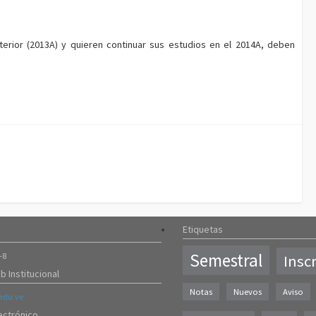
erior (2013A) y quieren continuar sus estudios en el 2014A, deben
Etiquetas
Semestral
-8
Insc
b Institucional
Notas
Nuevos
Aviso
du.ve
ectrónico