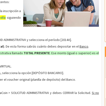
tentos:
a inscripción a
odía
siguiendo
TUD ADMINISTRATIVA
y selecciona el período
[2014A].
tal
). De esta forma sabrás cuánto debes depositar en el
Banco
.
istrativa llamado
TOTAL PRESENTE
. Ese monto (igual o superior) es el
 VIRTUAL
.
o
, selecciona la opción
[DEPÓSITO BANCARIO]
.
 el voucher original (planilla de depósito) del Banco.
aCoin > SOLICITUD ADMINISTRATIVA
y debes
CERRAR
la Solicitud.
Si no