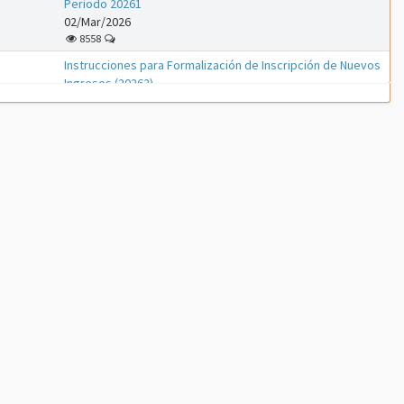
Período 20261
02/Mar/2026
8558
Instrucciones para Formalización de Inscripción de Nuevos
Ingresos (20262)
01/Mar/2026
1242
Instrucciones para Formalización de Inscripción de Nuevos
Ingresos (20261)
01/Feb/2026
3332
Instrucciones para proceso de PreInscripción (Nuevos
Ingresos Período 20261)
18/Ene/2026
7347
ATENCIÓN ---- Inscripción de Estudiantes Regulares en el
Período 20253
08/Oct/2025
8435
Instrucciones para Formalización de Inscripción de Nuevos
Ingresos (20253)