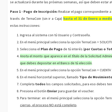
se actualizará durante las próximas semanas, así que deben estar a
Paso 1 -
Pago de Inscripción
:
Realizar el pago correspondiente a l
través de TernaCoin (sin ir a Caja)
hasta el 31 de Enero a medi
estas instrucciones:
Ingresa al sistema con tú Usuario y Contraseña.
En el menú principal selecciona la opción
TernaCoin > SOLICI
Selecciona el
Plan de Pago
de tú interés (
por Cuotas o To
Anota el monto que aparece en el título de la Solicitud Admin
que debes depositar en el Banco de tú elección
.
En el menú principal selecciona la opción
TernaCoin > CUENTA
En el menú horizontal superior, llamado
Tipo de Movimient
Completa
todos
los campos solicitados, para eso debes tener
Presiona el botón
Enviar
para guardar el voucher.
Para terminar: en el menú principal selecciona la opción
Tern
cierras, el proceso NO está completo
.