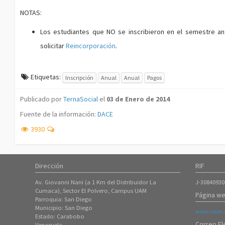
NOTAS:
Los estudiantes que NO se inscribieron en el semestre ant
solicitar
Reincorporación
.
Etiquetas:
Inscripción
Anual
Anual
Pagos
Publicado por
TernaSocial
el
03 de Enero de 2014
Fuente de la información:
DACE
3930
Dirección
RIF
Av. Giovanni Nani (a 1 Km del Distribuidor La
J-30840930
Cumaca), Sector El Polvero, Campus UAM
Página we
Parroquia: San Diego
Municipio: San Diego
www.uam.e
Estado: Carabobo
Correo El
Venezuela