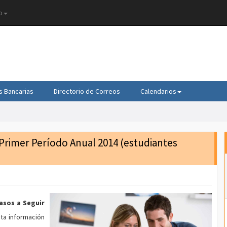
o
s Bancarias
Directorio de Correos
Calendarios
 Primer Período Anual 2014 (estudiantes
sos a Seguir
sta información